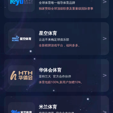
企业荣誉
产品中心

产品中心
主要产品分类：低压成套开关设备、高压成套开关设
备、电气自动化控制成套设备、电缆桥架、开云(中
国)Kaiyun·官方网站、钢结构机械加工。 企业生产、制
造的优质产品设备已具有良好的经营业绩和信誉。
进一步了解

低压成套开关设备
高压成套开关设备
电气自动化控制成套设备
电缆桥架
开云(中国)Kaiyun·官方网站