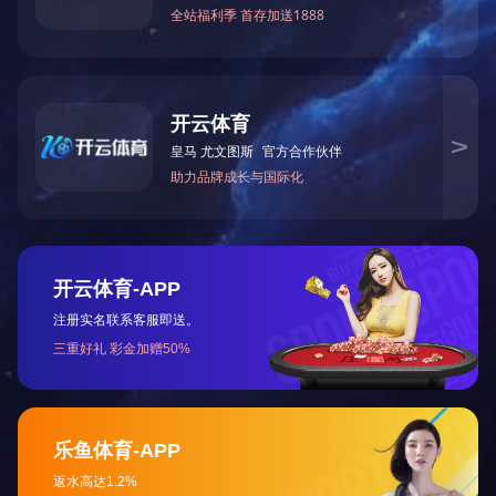
产品详情
KS-PLC柜
产品描述
质量保证体系
公司按照ISO9001标准建立起来的质量体系于2001年6月通过
了国家权威认证机构的认证。其程序文件经过内审和管理评
审，证明体系运行有效，部分产品通过了国家ccc认证，产品
达到国家标准。