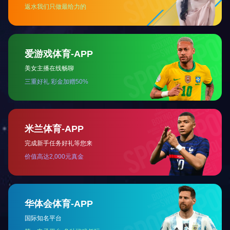
制造过程中的质量管理
公司全体员工按照质量体系程序和岗位职责规范自己的工作。
制造工序严格按图纸、工艺和技术要求施工。
质检部强化工序检验力度，杜绝了工序错、漏检。
产品出厂严格检查合格率100%。
扫二维码用手机看
未找到相应参数组，请于后台属性模板中添加
上一个
无
下一个
环网柜
希望各界朋友一如既往地支持鞍山北方电控，帮助鞍山北方电控，深
信在您的关爱下，开云(中国)Kaiyun·官方网站的明天将会更加美好、
更加灿烂。