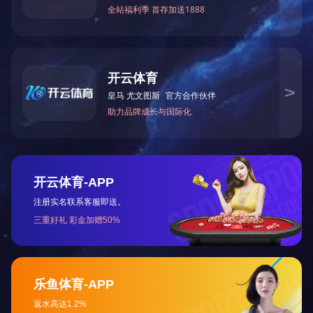
产品详情
环网柜
产品描述
质量保证体系
公司按照ISO9001标准建立起来的质量体系于2001年6月通过
了国家权威认证机构的认证。其程序文件经过内审和管理评
审，证明体系运行有效，部分产品通过了国家ccc认证，产品
达到国家标准。