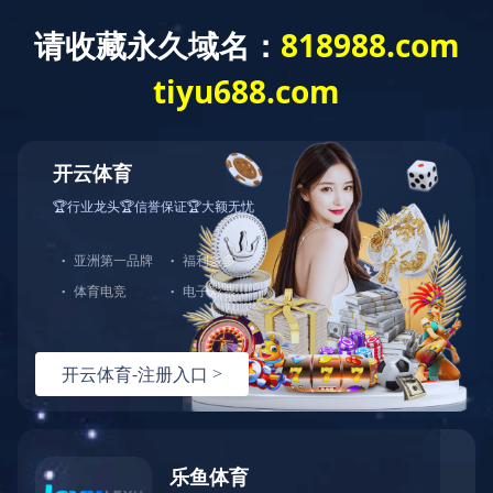
首页
关于我们

关于我们
开云(中国)Kaiyun·官方网站位于辽宁省鞍山市达道湾工
业园红旗南街56号，创建于一九九三年，现已发展成为
具有一定生产规模，年销售额超过五千万元的企业，公
司现有标准厂房9000平方米，占地11000平方米，固定资
产达到近亿元。
进一步了解

公司简介
领导致词
企业文化