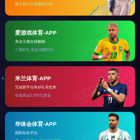
制造过程中的质量管理
公司全体员工按照质量体系程序和岗位职责规范自己的工作。
制造工序严格按图纸、工艺和技术要求施工。
质检部强化工序检验力度，杜绝了工序错、漏检。
产品出厂严格检查合格率100%。
扫二维码用手机看
未找到相应参数组，请于后台属性模板中添加
上一个
KS-PLC柜
下一个
防爆箱
希望各界朋友一如既往地支持鞍山北方电控，帮助鞍山北方电控，深
信在您的关爱下，开云(中国)Kaiyun·官方网站的明天将会更加美好、
更加灿烂。