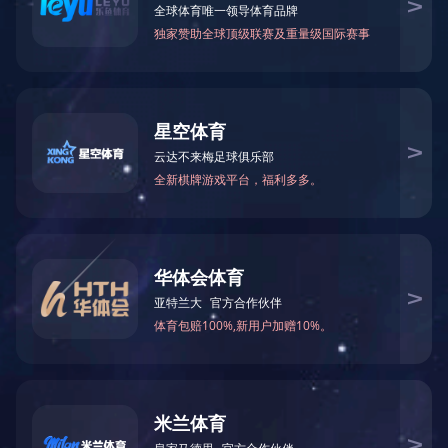
企业荣誉
产品中心

产品中心
主要产品分类：低压成套开关设备、高压成套开关设
备、电气自动化控制成套设备、电缆桥架、开云(中
国)Kaiyun·官方网站、钢结构机械加工。 企业生产、制
造的优质产品设备已具有良好的经营业绩和信誉。
进一步了解

低压成套开关设备
高压成套开关设备
电气自动化控制成套设备
电缆桥架
开云(中国)Kaiyun·官方网站