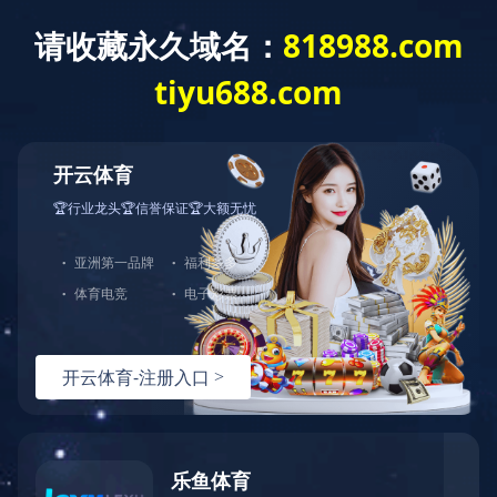
首页
关于我们

关于我们
开云(中国)Kaiyun·官方网站位于辽宁省鞍山市达道湾工
业园红旗南街56号，创建于一九九三年，现已发展成为
具有一定生产规模，年销售额超过五千万元的企业，公
司现有标准厂房9000平方米，占地11000平方米，固定资
产达到近亿元。
进一步了解

公司简介
领导致词
企业文化