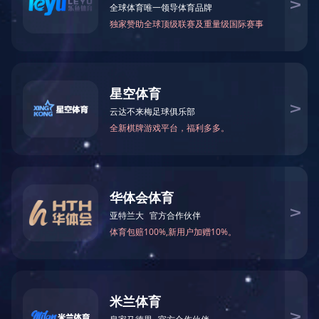
企业荣誉
产品中心

产品中心
主要产品分类：低压成套开关设备、高压成套开关设
备、电气自动化控制成套设备、电缆桥架、开云(中
国)Kaiyun·官方网站、钢结构机械加工。 企业生产、制
造的优质产品设备已具有良好的经营业绩和信誉。
进一步了解

低压成套开关设备
高压成套开关设备
电气自动化控制成套设备
电缆桥架
开云(中国)Kaiyun·官方网站